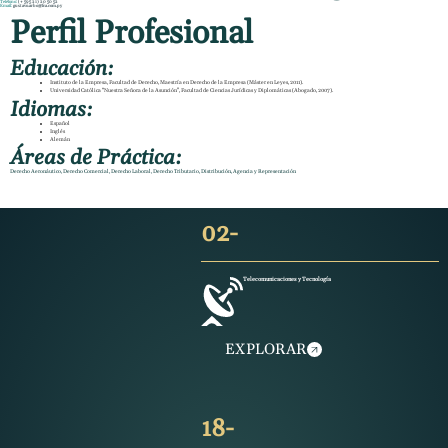
Teléfono:
(+ 595 21) 20 50 52
Email:
gustavo.arbo@fca.com.py
Perfil Profesional
Educación:
Instituto de la Empresa, Facultad de Derecho, Maestría en Derecho de la Empresa (Máster en Leyes, 2011).
Universidad Católica “Nuestra Señora de la Asunción”, Facultad de Ciencias Jurídicas y Diplomáticas (Abogado, 2007).
Idiomas:
Español
Inglés
Alemán
Áreas de Práctica:
Derecho Aeronáutico
,
Derecho Comercial
,
Derecho Laboral
,
Derecho Tributario
,
Distribución, Agencia y Representación
02-
Telecomunicaciones y Tecnología
EXPLORAR
18-