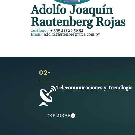
Adolfo Joaquín
Rautenberg Rojas
Teléfono:
(+ 595 21) 20 50 52
Email:
adolfo.rautenberg@fca.com.py
02-
Telecomunicaciones y Tecnología
EXPLORAR